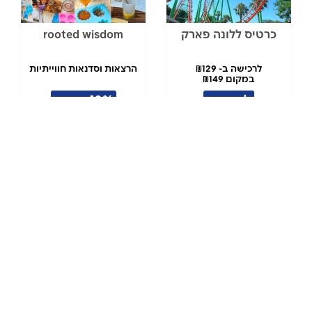
כרטיס ללונה פארק
rooted wisdom
לרכישה ב- ₪129
הרצאות וסדנאות חווייתיות
במקום ₪149
לרכישה
10% הנחה
אבוב שכיבה יחיד
דיל אקשן וכיף קיסוסקי
קיסוסקי אילת
אילת
לרכישה ב-₪60
לרכישה ב-₪155
במקום ₪80
במקום ₪190
לרכישה
לרכישה