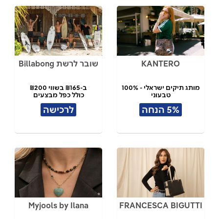
KANTERO
שובר לרשת Billabong
מותג תיקים ישראלי - 100%
ב-₪165 בשווי ₪200
טבעוני
כולל כפל מבצעים
תל אביב
5% הנחה
לרכישה
Myjools by Ilana
FRANCESCA BIGUTTI