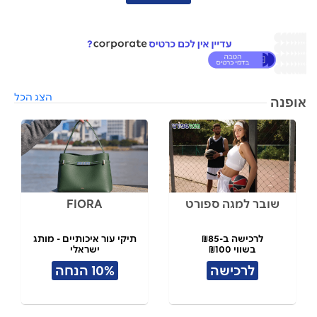
הצג הכל
אופנה
שובר למגה ספורט
FIORA
לרכישה ב-₪85
תיקי עור איכותיים - מותג
בשווי ₪100
ישראלי
לרכישה
10% הנחה