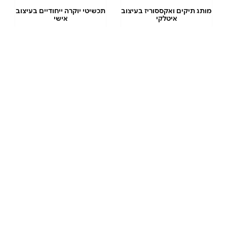
מותג תיקים ואקססוריז בעיצוב
תכשיטי יוקרה ייחודיים בעיצוב
איטלקי
אישי
10% הנחה
3% הנחה
שובר ל-CASTRO
שובר ל-CAROLINA
LEMKE
לרכישה ב-₪170
לרכישה ב-₪170
בשווי ₪200
בשווי ₪200
לרכישה
לרכישה