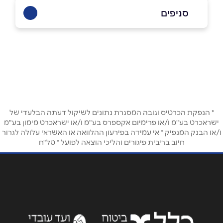
050-4689308
סניפים
עילבון
שם מלא
*
א.ת
050-4689308
טלפון
*
* הנפקת הכרטיס וגובה המסגרת נתונים לשיקול דעתה הבלעדי של
אימייל
*
ישראכרט בע"מ ו/או פרימיום אקספרס בע"מ ו/או ישראכרט מימון בע"מ
ו/או הבנק המנפיק * אי עמידה בפירעון ההלוואה או האשראי עלולה לגרור
חיוב בריבית פיגורים והליכי הוצאה לפועל * טל"ח
נושא
*
אנא חזרו אלי בקשר ל...
הודעה
*