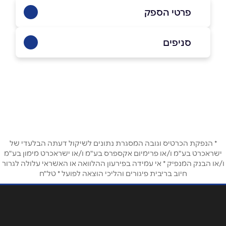
פרטי הספק
050-2412082
|
053-8302104
סניפים
הרצליה
שם מלא
*
משכית 27
053-8302104
טלפון
*
* הנפקת הכרטיס וגובה המסגרת נתונים לשיקול דעתה הבלעדי של
אימייל
*
ישראכרט בע"מ ו/או פרימיום אקספרס בע"מ ו/או ישראכרט מימון בע"מ
ו/או הבנק המנפיק * אי עמידה בפירעון ההלוואה או האשראי עלולה לגרור
חיוב בריבית פיגורים והליכי הוצאה לפועל * טל"ח
נושא
*
אנא חזרו אלי בקשר ל...
הודעה
*