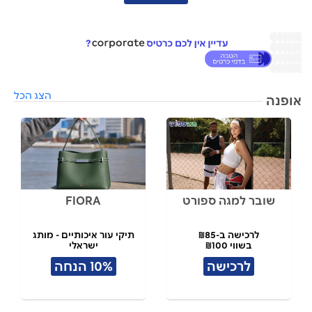
הצג הכל
אופנה
שובר למגה ספורט
FIORA
לרכישה ב-₪85
תיקי עור איכותיים - מותג
בשווי ₪100
ישראלי
לרכישה
10% הנחה