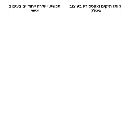
מותג תיקים ואקססוריז בעיצוב
תכשיטי יוקרה ייחודיים בעיצוב
איטלקי
אישי
10% הנחה
3% הנחה
שובר ל-CASTRO
שובר ל-CAROLINA
LEMKE
לרכישה ב-₪170
לרכישה ב-₪170
בשווי ₪200
בשווי ₪200
לרכישה
לרכישה