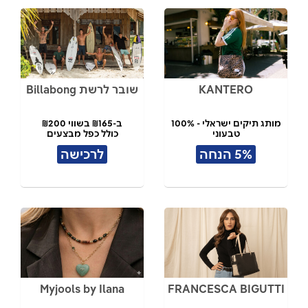
KANTERO
שובר לרשת Billabong
מותג תיקים ישראלי - 100%
ב-₪165 בשווי ₪200
טבעוני
כולל כפל מבצעים
תל אביב
5% הנחה
לרכישה
Myjools by Ilana
FRANCESCA BIGUTTI