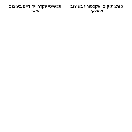
מותג תיקים ואקססוריז בעיצוב
תכשיטי יוקרה ייחודיים בעיצוב
איטלקי
אישי
10% הנחה
3% הנחה
שובר ל-CASTRO
שובר ל-CAROLINA
LEMKE
לרכישה ב-₪170
לרכישה ב-₪170
בשווי ₪200
בשווי ₪200
לרכישה
לרכישה