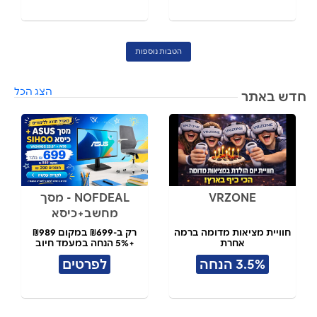
הטבות נוספות
הצג הכל
חדש באתר
VRZONE
NOFDEAL - מסך
מחשב+כיסא
חוויית מציאות מדומה ברמה
רק ב-₪699 במקום ₪989
אחרת
+5% הנחה במעמד חיוב
3.5% הנחה
לפרטים