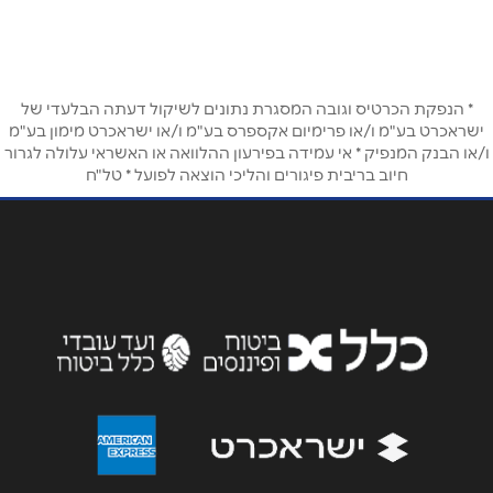
03-6884548
שם מלא
*
טלפון
*
* הנפקת הכרטיס וגובה המסגרת נתונים לשיקול דעתה הבלעדי של
ישראכרט בע"מ ו/או פרימיום אקספרס בע"מ ו/או ישראכרט מימון בע"מ
ו/או הבנק המנפיק * אי עמידה בפירעון ההלוואה או האשראי עלולה לגרור
חיוב בריבית פיגורים והליכי הוצאה לפועל * טל"ח
אימייל
*
נושא
*
אנא חזרו אלי בקשר ל...
הודעה
*