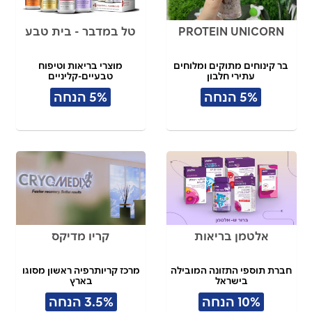
PROTEIN UNICORN
טל במדבר - בית טבע
בר קינוחים מתוקים ומלוחים
מוצרי בריאות וטיפוח
עתירי חלבון
טבעיים-קליניים
5% הנחה
5% הנחה
אלטמן בריאות
קריו מדיקס
חברת תוספי התזונה המובילה
מרכז קריותרפיה ראשון מסוגו
בישראל
בארץ
אונליין
10% הנחה
3.5% הנחה