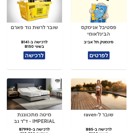
פסטיבל אנימקס
שובר לרשת גוד פארם
הבינלאומי
סינמטק תל אביב
לרכישה ב-₪141
בשווי ₪150
לפרטים
לרכישה
שובר ל-raven
מיטה מתכווננת
IMPERIAL - ד"ר גב
לרכישה ב-₪85
לרכישה ב-₪7990