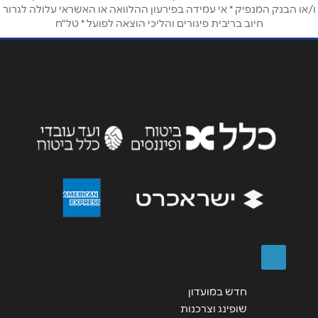
ו/או הבנק המנפיק * אי עמידה בפירעון ההלוואה או האשראי עלולה לגרור
חיוב בריבית פיגורים והליכי הוצאה לפועל * טל"ח
חדש במועדון
שופינג וצרכנות