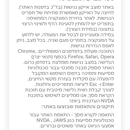
באתר מוצב אייקון נגישות (בד"כ בדפנות האתר).
לחיצה על האייקון מאפשרת פתיחת של תפריט
הנגישות. לאחר בחירת הפונקציה המתאימה
בתפריט יש להמתין לטעינת הדף ולשינוי הרצוי
בתצוגה (במידת הצורך).
במידה ומעוניינים לבטל את הפעולה, יש ללחוץ
על הפונקציה בתפריט פעם שניה. בכל מצב, ניתן
לאפס הגדרות נגישות.
התוכנה פועלת בדפדפנים הפופולריים: Chrome,
Firefox, Safari, Opera בכפוף (תנאי יצרן)
הגלישה במצב נגישות מומלצת בדפדפן כרום.
האתר מספק מבנה סמנטי עבור טכנולוגיות
מסייעות ותמיכה בדפוס השימוש המקובל
להפעלה עם מקלדת בעזרת מקשי החיצים,
Enter ו- Esc ליציאה מתפריטים וחלונות.
לצורך קבלת חווית גלישה מיטבית עם תוכנת
הקראת מסך, אנו ממליצים לשימוש בתוכנת
NVDA העדכנית ביותר.
תיקונים והתאמות שבוצעו באתר:
התאמה לקורא מסך - התאמת האתר עבור
טכנולוגיות מסייעות כגון NVDA , JAWS
אמצעי הניווט באתר פשוטים וברורים.