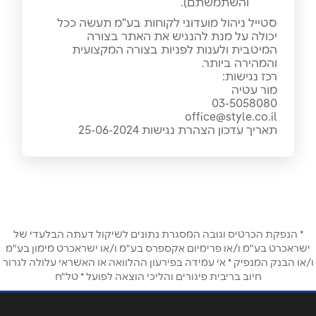
והשתמשתם).
סטייל ניהול מועדוני לקוחות בע"מ תעשה ככל
יכולה על מנת להנגיש את האתר בצורה
המיטבית ולענות לפניות בצורה המקצועית
והמהירה ביותר.
רכז נגישות:
מור עטיה
03-5058080
office@style.co.il
תאריך עדכון הצהרת נגישות 25-06-2024
* הנפקת הכרטיס וגובה המסגרת נתונים לשיקול דעתה הבלעדי של
ישראכרט בע"מ ו/או פרימיום אקספרס בע"מ ו/או ישראכרט מימון בע"מ
ו/או הבנק המנפיק * אי עמידה בפירעון ההלוואה או האשראי עלולה לגרור
חיוב בריבית פיגורים והליכי הוצאה לפועל * טל"ח