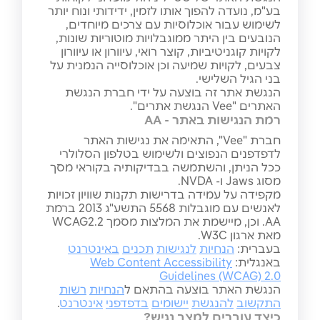
בע"מ, נועדה להפוך אותו לזמין, ידידותי ונוח יותר
לשימוש עבור אוכלוסיות עם צרכים מיוחדים,
הנובעים בין היתר ממוגבלויות מוטוריות שונות,
לקויות קוגניטיביות, קוצר רואי, עיוורון או עיוורון
צבעים, לקויות שמיעה וכן אוכלוסייה הנמנית על
בני הגיל השלישי.
הנגשת אתר זה בוצעה על ידי חברת הנגשת
האתרים "Vee הנגשת אתרים".
רמת הנגישות באתר - AA
חברת "Vee", התאימה את נגישות האתר
לדפדפנים הנפוצים ולשימוש בטלפון הסלולרי
ככל הניתן, והשתמשה בבדיקותיה בקוראי מסך
מסוג Jaws ו- NVDA.
מקפידה על עמידה בדרישות תקנות שוויון זכויות
לאנשים עם מוגבלות 5568 התשע"ג 2013 ברמת
AA. וכן, מיישמת את המלצות מסמך WCAG2.2
מאת ארגון W3C.
בעברית:
הנחיות
לנגישות
תכנים
באינטרנט
באנגלית:
Web Content Accessibility
Guidelines (WCAG) 2.0
הנגשת האתר בוצעה בהתאם ל
הנחיות
רשות
התקשוב
להנגשת
יישומים
בדפדפני
אינטרנט
.
כיצד עוברים למצב נגיש?