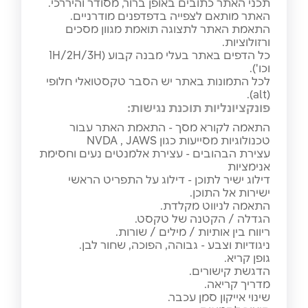
תכני האתר כתובים באופן ברור, מסודר והיררכי.
האתר מותאם לצפייה בדפדפנים מודרניים.
התאמת האתר לתצוגה תואמת מגוון מסכים
ורזולוציות.
כל הדפים באתר בעלי מבנה קבוע (1H/2H/3H
וכו').
לכל התמונות באתר יש הסבר טקסטואלי חלופי
(alt).
פונקציונליות תוכנת נגישות:
התאמה לקורא מסך - התאמת האתר עבור
טכנולוגיות מסייעות כגון NVDA , JAWS
עצירת הבהובים - עצירת אלמנטים נעים וחסימת
אנימציות
דילוג ישיר לתוכן - דילוג על התפריט הראשי
ישירות אל התוכן.
התאמה לניווט מקלדת.
הגדלה / הקטנה של טקסט.
ריווח בין אותיות / מילים / שורות.
ניגודיות וצבע - גבוהה, הפוכה, שחור לבן.
גופן קריא.
הדגשת קישורים.
מדריך קריאה.
שינוי אייקון סמן עכבר.