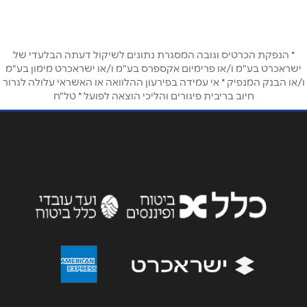
054-4701624
טלפון
*
* הנפקת הכרטיס וגובה המסגרת נתונים לשיקול דעתה הבלעדי של
אימייל
*
ישראכרט בע"מ ו/או פרימיום אקספרס בע"מ ו/או ישראכרט מימון בע"מ
ו/או הבנק המנפיק * אי עמידה בפירעון ההלוואה או האשראי עלולה לגרור
חיוב בריבית פיגורים והליכי הוצאה לפועל * טל"ח
נושא
*
אנא חזרו אלי בקשר ל...
הודעה
*
שליחה