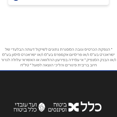
באתר
בפייסבוק
באינסטגרם
ירושלים
בוואטסאפ
קניון הדר, גנרל פייר קניג 26
שם מלא
*
* הנפקת הכרטיס וגובה המסגרת נתונים לשיקול דעתה הבלעדי של
ישראכרט בע"מ ו/או פרימיום אקספרס בע"מ ו/או ישראכרט מימון בע"מ
טלפון
*
ו/או הבנק המנפיק * אי עמידה בפירעון ההלוואה או האשראי עלולה לגרור
חיוב בריבית פיגורים והליכי הוצאה לפועל * טל"ח
אימייל
*
נושא
*
אנא חזרו אלי בקשר ל...
הודעה
*