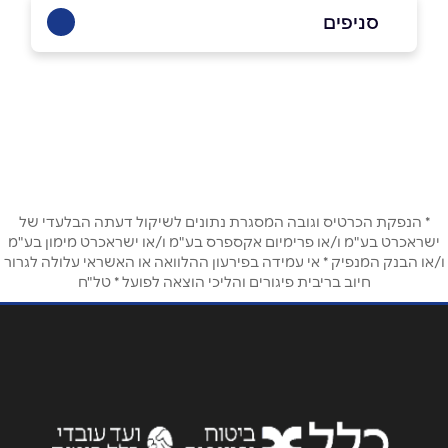
0546866250
סניפים
קריית טבעון
שם מלא
*
בסמת טיבעון מרכז האני
0546866250
טלפון
*
* הנפקת הכרטיס וגובה המסגרת נתונים לשיקול דעתה הבלעדי של
אימייל
*
ישראכרט בע"מ ו/או פרימיום אקספרס בע"מ ו/או ישראכרט מימון בע"מ
ו/או הבנק המנפיק * אי עמידה בפירעון ההלוואה או האשראי עלולה לגרור
חיוב בריבית פיגורים והליכי הוצאה לפועל * טל"ח
נושא
*
אנא חזרו אלי בקשר ל...
הודעה
*