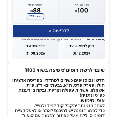
שווי הטבה
מחיר מוזל
88
100
₪
₪
12%
חסכת
לרכישה >
מחיר מוזל
— זכאות עד 5 שוברים לחודש קלנדרי
ניתן למימוש עד
לרכישה עד
31.08.2026
31.12.2029
שובר לרשת דומינו'ס פיצה בשווי ₪100
חדש! גם סניפים כשרים למהדרין בפריסה ארצית!
חולון פארק פרס,
ת"א, גבעתיים- ר"ג, פ"ת,
אשקלון, אשדוד, עפולה וקריות, ובקרוב: רעננה,
כפ"ס ונתניה!
אופן מימוש:
לאחר הזמנתך יתקבל קוד לנייד ולמייל.
כדי לבצע הזמנה יש להיכנס לאתר או לאפליקציית
דומינו'ס, ללחוץ על כפתור "הזמנה עם קופון"