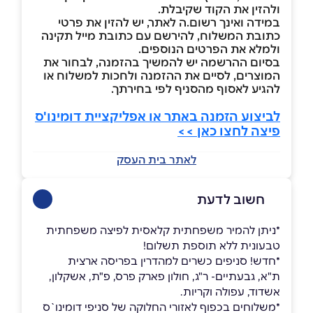
ולהזין את הקוד שקיבלת.
במידה ואינך רשום.ה לאתר, יש להזין את פרטי
כתובת המשלוח, להירשם עם כתובת מייל תקינה
ולמלא את הפרטים הנוספים.
בסיום ההרשמה יש להמשיך בהזמנה, לבחור את
המוצרים, לסיים את ההזמנה ולחכות למשלוח או
להגיע לאסוף מהסניף לפי בחירתך.
לביצוע הזמנה באתר או אפליקציית דומינו'ס
פיצה לחצו כאן
>>
לאתר בית העסק
חשוב לדעת
*ניתן להמיר משפחתית קלאסית לפיצה משפחתית
טבעונית ללא תוספת תשלום!
*חדש! סניפים כשרים למהדרין בפריסה ארצית
ת"א, גבעתיים- ר"ג, חולון פארק פרס, פ"ת, אשקלון,
אשדוד, עפולה וקריות.
*משלוחים בכפוף לאזורי החלוקה של סניפי דומינו`ס