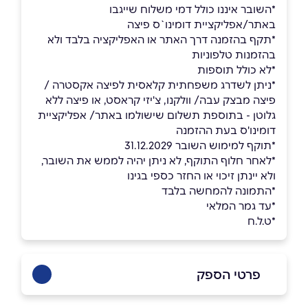
*השובר איננו כולל דמי משלוח שייגבו
באתר/אפליקציית דומינו`ס פיצה
*תקף בהזמנה דרך האתר או האפליקציה בלבד ולא
בהזמנות טלפוניות
*לא כולל תוספות
*ניתן לשדרג משפחתית קלאסית לפיצה אקסטרה /
פיצה מבצק עבה/ וולקנו, צ'יזי קראסט, או פיצה ללא
גלוטן - בתוספת תשלום שישולמו באתר/ אפליקציית
דומינו'ס בעת ההזמנה
*תוקף למימוש השובר 31.12.2029
*לאחר חלוף התוקף, לא ניתן יהיה לממש את השובר,
ולא יינתן זיכוי או החזר כספי בגינו
*התמונה להמחשה בלבד
*עד גמר המלאי
*ט.ל.ח
פרטי הספק