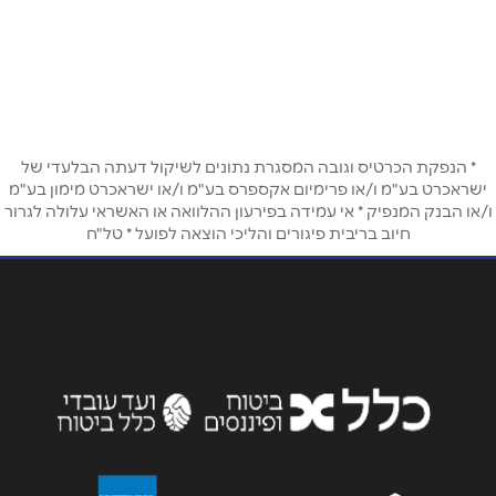
באתר
שם מלא
*
* הנפקת הכרטיס וגובה המסגרת נתונים לשיקול דעתה הבלעדי של
טלפון
*
ישראכרט בע"מ ו/או פרימיום אקספרס בע"מ ו/או ישראכרט מימון בע"מ
ו/או הבנק המנפיק * אי עמידה בפירעון ההלוואה או האשראי עלולה לגרור
חיוב בריבית פיגורים והליכי הוצאה לפועל * טל"ח
אימייל
*
נושא
*
אנא חזרו אלי בקשר ל...
הודעה
*