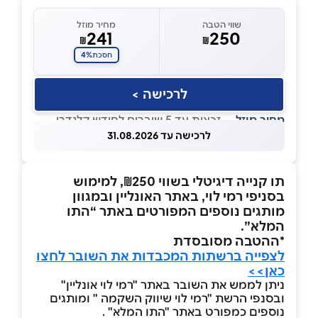
שווי הטבה
מחיר מוזל
241
250
₪
₪
4%
חסכת
לרכישה >
מחיר מוזל
— זכאות עד 5 שוברים לחודש קלנדרי
לרכישה עד 31.08.2026
תו קנייה דיגיטלי בשווי ₪250, למימוש
בסניפי רמי לוי, באתר האונליין ובמגוון
מותגים נוספים המפורטים באתר “התו
המלא”.
*ההטבה מסובסדת
לצפייה ברשתות המכבדות את השובר לחצו
כאן>>
ניתן לממש את השובר באתר "רמי לוי אונליין"
ובסנפי הרשת "רמי לוי שיווק השקמה " ומותגים
נוספים כמפורט באתר "התו המלא" .