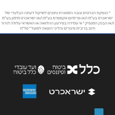
טלפון
*
* הנפקת הכרטיס וגובה המסגרת נתונים לשיקול דעתה הבלעדי של
ישראכרט בע"מ ו/או פרימיום אקספרס בע"מ ו/או ישראכרט מימון בע"מ
אימייל
*
ו/או הבנק המנפיק * אי עמידה בפירעון ההלוואה או האשראי עלולה לגרור
חיוב בריבית פיגורים והליכי הוצאה לפועל * טל"ח
נושא
*
אנא חזרו אלי בקשר ל...
הודעה
*
שליחה