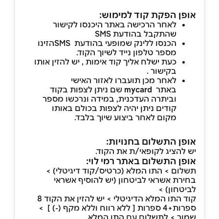
אופן הפקת קוד למימוש:
לאחר הרכישה באתר היכנסו לקישור
שהתקבל בהודעת SMS
הכנסו ללינק שמופעי בהודעת SMSהזינו
מספר טלפון נייד לשיוך הקוד.
כעת ישלח אליך קוד אימות , יש להזין אותו
בקישור .
לאחר מכן תועברו לאזור האישי
באתר
mycard
שם ניתן לצפות בקוד
וביתרה העדכנית, במידה ונרכשו מספר
קודים ניתן יהיה לצפות בכולם באותו
מקום לאחר ביצוע שיוך בלבד.
אופן התשלום בחנויות:
יש להציג לקופאי/ת את הקוד.
אופן התשלום באתר רמי לוי:
תשלום > התו המלא (כרטיס/קוד דיגיטלי) >
בחירת אשראי לביטחון (יש להוסיף אשראי
לביטחון) >
קוד התו המלא הדיגיטלי > יש להזין את הקוד 8
ספרות+4 ספרות [ ללא רווח וללא מקף (-) ] >
שמור > לתשלום עם התו המלא.