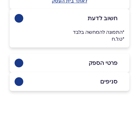
לאתר בית העסק
חשוב לדעת
*התמונה להמחשה בלבד
*ט.ל.ח
פרטי הספק
073-7027211
סניפים
באתר
בפייסבוק
באינסטגרם
תל אביב
מנורת המאור 3 תל אביב מנורת המאור
073-7027211
שם מלא
*