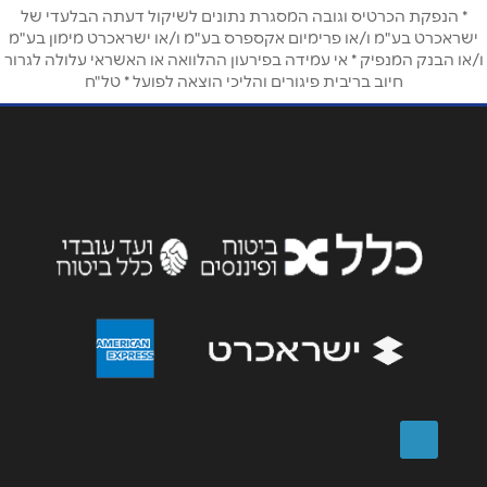
טלפון
*
* הנפקת הכרטיס וגובה המסגרת נתונים לשיקול דעתה הבלעדי של
ישראכרט בע"מ ו/או פרימיום אקספרס בע"מ ו/או ישראכרט מימון בע"מ
ו/או הבנק המנפיק * אי עמידה בפירעון ההלוואה או האשראי עלולה לגרור
חיוב בריבית פיגורים והליכי הוצאה לפועל * טל"ח
אימייל
*
נושא
*
אנא חזרו אלי בקשר ל...
הודעה
*
שליחה