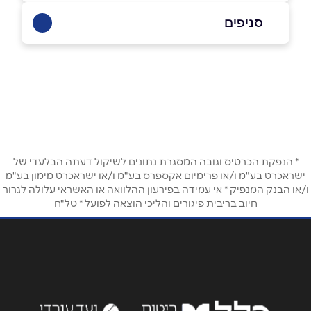
0542774104
סניפים
באתר
באינסטגרם
תל אביב
איתן לבני 30
0542774104
שם מלא
*
טלפון
*
* הנפקת הכרטיס וגובה המסגרת נתונים לשיקול דעתה הבלעדי של
ישראכרט בע"מ ו/או פרימיום אקספרס בע"מ ו/או ישראכרט מימון בע"מ
ו/או הבנק המנפיק * אי עמידה בפירעון ההלוואה או האשראי עלולה לגרור
חיוב בריבית פיגורים והליכי הוצאה לפועל * טל"ח
אימייל
*
נושא
*
אנא חזרו אלי בקשר ל...
הודעה
*