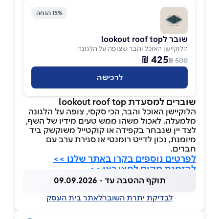
15% הנחה
שובר לlookout roof top
הלוקיישן האוכל והבר שצופה על הלגונה
425 ₪
500 ₪
לרכישה
שוברים למסעדת lookout roof top
הלוקיישן האוכל והבר, הכי סקסי, צופה על הלגונה
מלמעלה. לאכול משהו ממש טעים מידיו של השף,
לצד יין שנבחר בקפידה או קוקטייל משוקשק ביד
מיומנת, נכון לדייט רומנטי או סגירת ערב עם
חברים.
לפרטים נוספים בקרו באתר שלנו >>
להזמנת מקום לחצו כאן >>
תוקף ההטבה עד - 09.09.2026
לבדיקת יתרת השובר
לאתר בית העסק