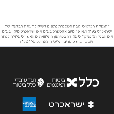
08-6680066
שם מלא
*
טלפון
*
* הנפקת הכרטיס וגובה המסגרת נתונים לשיקול דעתה הבלעדי של
ישראכרט בע"מ ו/או פרימיום אקספרס בע"מ ו/או ישראכרט מימון בע"מ
ו/או הבנק המנפיק * אי עמידה בפירעון ההלוואה או האשראי עלולה לגרור
חיוב בריבית פיגורים והליכי הוצאה לפועל * טל"ח
אימייל
*
נושא
*
אנא חזרו אלי בקשר ל...
הודעה
*