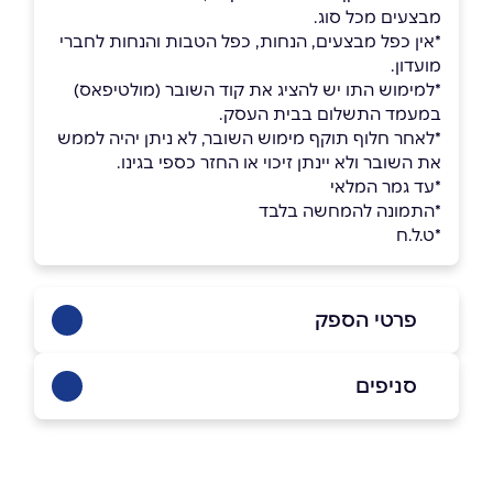
מבצעים מכל סוג.
*אין כפל מבצעים, הנחות, כפל הטבות והנחות לחברי
מועדון.
*למימוש התו יש להציג את קוד השובר (מולטיפאס)
במעמד התשלום בבית העסק.
*לאחר חלוף תוקף מימוש השובר, לא ניתן יהיה לממש
את השובר ולא יינתן זיכוי או החזר כספי בגינו.
*עד גמר המלאי
*התמונה להמחשה בלבד
*ט.ל.ח
פרטי הספק
08-6680066
סניפים
באתר
בפייסבוק
באינסטגרם
גדרה
שכביץ 5