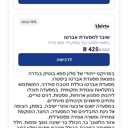
15% הנחה
שובר למסעדת אברטו
ביסטרו לאונג' ובר במלון ליר סנס גדרה
425 ₪
500 ₪
לרכישה
בפרויקט ייחודי של מלון ספא בוטיק בגדרה
נמצאת מסעדת אברטו ביסטרו.
מסעדת אברטו כוללת מטבח מודרני, המשתמש
בחקלאות עונתית ומקומית. במסעדה תוכלו
ליהנות ממגוון ארוחות, פסטות, דגים טריים,
נתחים מיושנים וקינוחים מיוחדים.
במסעדה ישנם ארבעה אזורי ישיבה, בוסתן, הצופה
אל גינת התבלינים של המסעדה. החצר, המוקפת
צמחייה ומשרה אווירה פסטורלית.
אזור הלאונג' בר, הכולל בר ישיבה נמוך וספות. חלל
המסעדה המרכזי, הכולל מטבח פתוח וחלון רחב