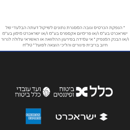
שם מלא
*
טלפון
*
* הנפקת הכרטיס וגובה המסגרת נתונים לשיקול דעתה הבלעדי של
ישראכרט בע"מ ו/או פרימיום אקספרס בע"מ ו/או ישראכרט מימון בע"מ
ו/או הבנק המנפיק * אי עמידה בפירעון ההלוואה או האשראי עלולה לגרור
חיוב בריבית פיגורים והליכי הוצאה לפועל * טל"ח
אימייל
*
נושא
*
אנא חזרו אלי בקשר ל...
הודעה
*