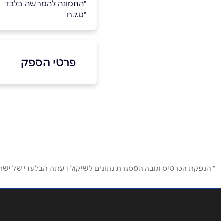
*התמונה להמחשה בלבד
*ט.ל.ח
פרטי הספק
053-7477785
באתר
בפייסבוק
שם מלא
*
* הנפקת הכרטיס וגובה המסגרת נתונים לשיקול דעתה הבלעדי של ישראכר
טלפון
*