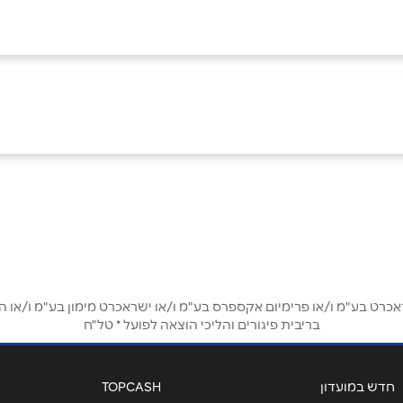
באינסטגרם
בוואטסאפ
ט בע"מ ו/או פרימיום אקספרס בע"מ ו/או ישראכרט מימון בע"מ ו/או הבנ
בריבית פיגורים והליכי הוצאה לפועל * טל"ח
אימייל
*
חדש במועדון
TOPCASH