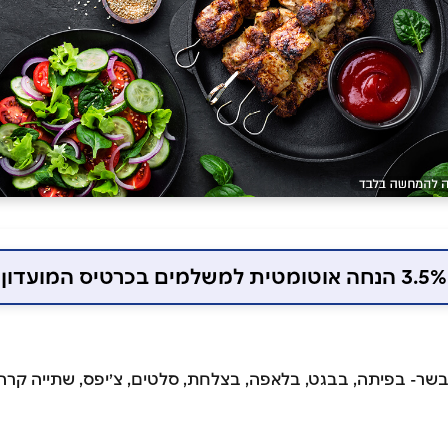
3.5% הנחה אוטומטית למשלמים בכרטיס המועדון
שר- בפיתה, בבגט, בלאפה, בצלחת, סלטים, צ׳יפס, שתייה קרה ו