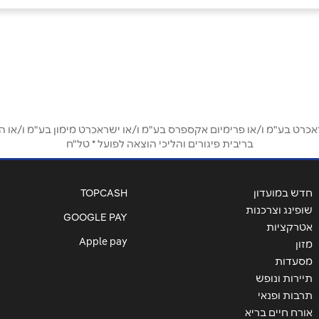
אימייל
*
ט בע"מ ו/או פרימיום אקספרס בע"מ ו/או ישראכרט מימון בע"מ ו/או הבנ
בריבית פיגורים והליכי הוצאה לפועל * טל"ח
חדש במועדון
TOPCASH
שופינג וצרכנות
GOOGLE PAY
אטרקציות
Apple pay
מזון
מסעדות
תיירות ונופש
שליחה
תרבות ופנאי
אורח חיים בריא