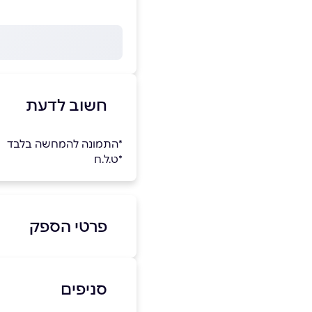
חשוב לדעת
*התמונה להמחשה בלבד
*ט.ל.ח
פרטי הספק
046992903
סניפים