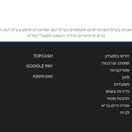
ט בע"מ ו/או פרימיום אקספרס בע"מ ו/או ישראכרט מימון בע"מ ו/או הבנ
אימייל
*
בריבית פיגורים והליכי הוצאה לפועל * טל"ח
חדש במועדון
TOPCASH
שופינג וצרכנות
GOOGLE PAY
אטרקציות
Apple pay
מזון
מסעדות
תיירות ונופש
תרבות ופנאי
אורח חיים בריא
לבית
שליחה