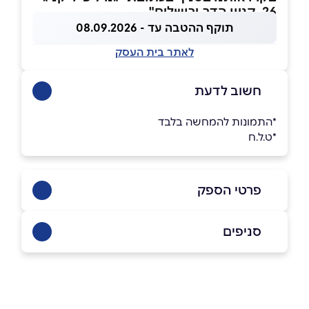
26, קניון הדר, ירושלים"
תוקף ההטבה עד - 08.09.2026
לאתר בית העסק
חשוב לדעת
ָ*התמונות להמחשה בלבד
*ט.ל.ח
פרטי הספק
02-6206666
סניפים
באתר
בפייסבוק
באינסטגרם
ירושלים
בוואטסאפ
קניון הדר, גנרל פייר קניג 26