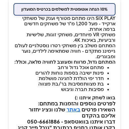
10% הנחה אוטומטית למשלמים בכרטיס המועדון
SIX PLAY הינו מתחם מטורף וענק של משחקי
ארקייד - מעל 1,200 מ"ר של משחקים חדשים
ברמה אחרת.
משחקי VR מיוחדים, משחקי זוגות, שלישיות
ורביעיות, באיכות 4K.
המתחם משלב בין משחקי רטרו נוסטלגיים לעולם
גיימינג מתקדם - חוויה שמתאימה לילדים, נוער
ומבוגרים.
המתחם גדול, מרווח ומעוצב לחוויה מלאה, וכולל:
מתחם אוכל גדול ורחב
פינות ישיבה בספות נוחות להורים
חדר ימי הולדת לחגיגה מושלמת
בת מצוותמסיבות בר/בת מצווה
מסיבות חברה וגיבוש
בואו לשחק איתנו :)
לפרטים נוספים והזמנות במתחם:
השאירו פרטים
באתר
שלנו ונציג יחזור
אליכם בהקדם
דברו איתנו בוואטסאפ - 050-6661886
בקרו אותנו בסניף בכתובת "גנרל פייר קניג