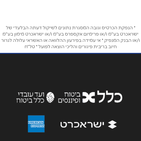
שם מלא
*
* הנפקת הכרטיס וגובה המסגרת נתונים לשיקול דעתה הבלעדי של
ישראכרט בע"מ ו/או פרימיום אקספרס בע"מ ו/או ישראכרט מימון בע"מ
טלפון
*
ו/או הבנק המנפיק * אי עמידה בפירעון ההלוואה או האשראי עלולה לגרור
חיוב בריבית פיגורים והליכי הוצאה לפועל * טל"ח
אימייל
*
נושא
*
אנא חזרו אלי בקשר ל...
הודעה
*