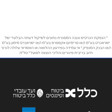
הרצל 21
שם מלא
*
טלפון
*
* הנפקת הכרטיס וגובה המסגרת נתונים לשיקול דעתה הבלעדי של
ישראכרט בע"מ ו/או פרימיום אקספרס בע"מ ו/או ישראכרט מימון בע"מ
ו/או הבנק המנפיק * אי עמידה בפירעון ההלוואה או האשראי עלולה לגרור
חיוב בריבית פיגורים והליכי הוצאה לפועל * טל"ח
אימייל
*
נושא
*
אנא חזרו אלי בקשר ל...
הודעה
*