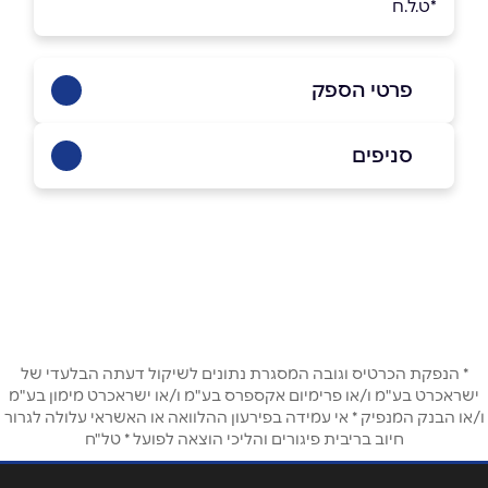
*ט.ל.ח
פרטי הספק
0775040172
סניפים
באתר
בפייסבוק
באינסטגרם
יהוד
ביוטיוב
קניון סביונים, דרך משה דיין 3
שם מלא
*
* הנפקת הכרטיס וגובה המסגרת נתונים לשיקול דעתה הבלעדי של
ישראכרט בע"מ ו/או פרימיום אקספרס בע"מ ו/או ישראכרט מימון בע"מ
טלפון
*
ו/או הבנק המנפיק * אי עמידה בפירעון ההלוואה או האשראי עלולה לגרור
חיוב בריבית פיגורים והליכי הוצאה לפועל * טל"ח
אימייל
*