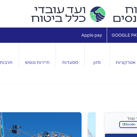
Apple pay
GOOGLE PA
אטרקציות
מזון
מסעדות
תיירות ונופש
תרבות 
 מוזל
13%
חסכת