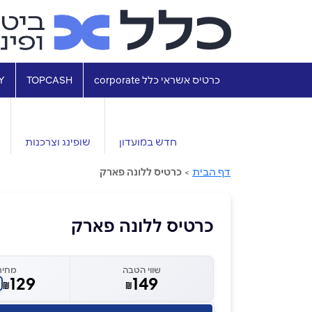
כרטיס אשראי כלל corporate
TOPCASH
Y
חדש במועדון
שופינג וצרכנות
דף הבית
>
כרטיס ללונה פארק
כרטיס ללונה פארק
שווי הטבה
מחיר
129
149
₪
₪