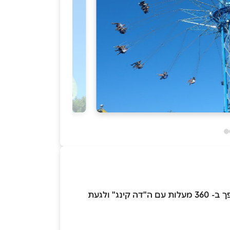
אוהבי האקסטרים יוכלו לגעת בעננים עם ה"בלייק ממבה" , לטוס עם ה"אנקונדה", לרחף ב"טופ ספין" להתהפך ב- 360 מעלות עם ה"דה קינג" ולגעת