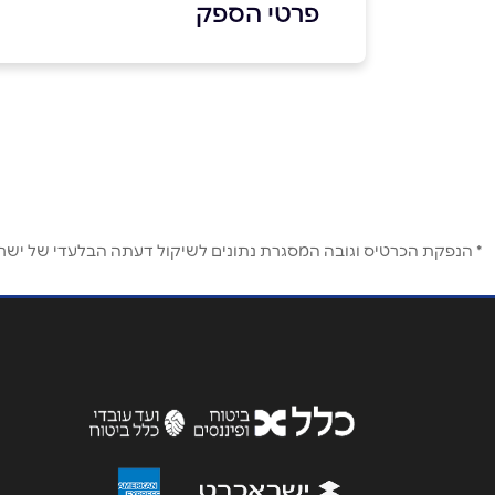
פרטי הספק
036427080
באתר
שם מלא
*
* הנפקת הכרטיס וגובה המסגרת נתונים לשיקול דעתה הבלעדי של ישראכר
טלפון
*
נושא
*
אנא חזרו אלי בקשר ל...
הודעה
*