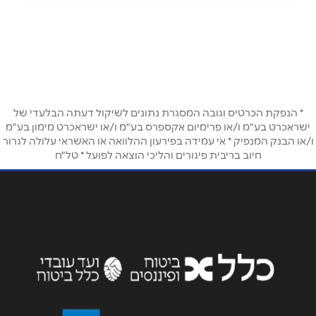
050-6805563 להזמנות טלפוניות
באתר
בפייסבוק
באינסטגרם
שם מלא
*
* הנפקת הכרטיס וגובה המסגרת נתונים לשיקול דעתה הבלעדי של
ישראכרט בע"מ ו/או פרימיום אקספרס בע"מ ו/או ישראכרט מימון בע"מ
ו/או הבנק המנפיק * אי עמידה בפירעון ההלוואה או האשראי עלולה לגרור
טלפון
*
חיוב בריבית פיגורים והליכי הוצאה לפועל * טל"ח
אימייל
*
נושא
*
אנא חזרו אלי בקשר ל...
הודעה
*