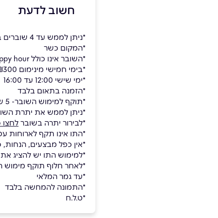
חשוב לדעת
*ניתן לממש עד 4 שוברים בשולחן
*המקום כשר
*השובר אינו כולל happy hour
*בימי חמישי מינימום ₪300 לסועד. ביתר הימים מינימום ₪200 לסועד
*ימי שישי 12:00 עד 16:00
*הזמנה בתאום בלבד
*תוקף למימוש השובר- 5 שנים.
*ניתן לממש את יתרת השו
*לבירור יתרה בשובר
לחצו כ
*התו אינו תקף לארוחות עס
*אין כפל מבצעים, הנחות, 
*למימוש התו יש להציג את
*לאחר חלוף תוקף מימוש השו
*עד גמר המלאי
*התמונה להמחשה בלבד
*ט.ל.ח