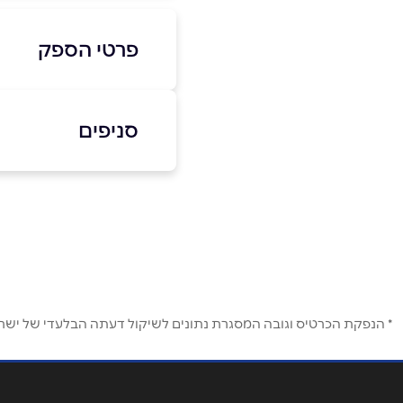
פרטי הספק
052-557-5075
סניפים
באתר
בפייסבוק
הרצליה
Mall זכרון יעקב
שם מלא
*
052-557-5075
טלפון
*
* הנפקת הכרטיס וגובה המסגרת נתונים לשיקול דעתה הבלעדי של ישראכר
נושא
*
אנא חזרו אלי בקשר ל...