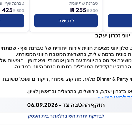
טברנת שף יוונית
טברנת שף יוונ
425 ₪
255 ₪
500 ₪
300 ₪
לרכישה
ל
וני זכרון יעקב
לון יווני מציעות חווית אירוח ייחודית של טברנת שף - שמתח
יכונית ברמה עילית, בהשראת המטבח היווני המסורתי.
שיכה אל מסיבה יוונית עם תוכן אומנותי יוצא דופן - הופעות של 
, הבוזוקי והקלידים המובילים בתחום הזמר היווני במדינה.
שובח.
ו בזכרון יעקב, בירושלים, בהרצליה ובראשון לציון.
 לחצו כאן>>
תוקף ההטבה עד - 06.09.2026
לבדיקת יתרת השובר
לאתר בית העסק