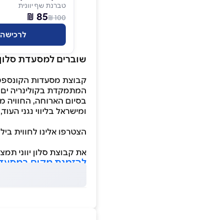
טברנת שף יוונית
85 ₪
100 ₪
לרכישה
שוברים למסעדת סלון יו
קבוצת מסעדות הקונספט ס
המתמקדת בקולינריה ים ת
בסיום הארוחה, החוויה ממ
ומישראל בליווי נגני העוד
הצטרפו אלינו לחווית בילוי Dinner & Party מלאת מוזיקה, שמחה, ריקודים ואוכל מ
את קבוצת סלון יווני תמצא
להזמנת מקום במסעדה