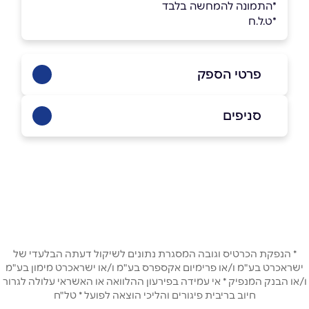
*התמונה להמחשה בלבד
*ט.ל.ח
פרטי הספק
073-2665555
סניפים
באתר
בפייסבוק
באינסטגרם
הוד השרון
רח׳ הרקון 2,
073-2665555
שם מלא
*
טלפון
*
* הנפקת הכרטיס וגובה המסגרת נתונים לשיקול דעתה הבלעדי של
ישראכרט בע"מ ו/או פרימיום אקספרס בע"מ ו/או ישראכרט מימון בע"מ
ו/או הבנק המנפיק * אי עמידה בפירעון ההלוואה או האשראי עלולה לגרור
חיוב בריבית פיגורים והליכי הוצאה לפועל * טל"ח
אימייל
*