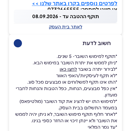
לפרטים נוספים בקרו באתר שלנו >>
או חייגו למספר: 0732665555
תוקף ההטבה עד - 08.09.2026
לאתר בית העסק
חשוב לדעת
*תוקף למימוש השובר- 5 שנים.
*ניתן לממש את יתרת השובר במימוש הבא.
*לבירור יתרה בשובר
לחצו כאן
*לא תקף לעיסקיות/האפי האוור
*התו אינו תקף למשלוחים או מבצעים מכל סוג.
*אין כפל מבצעים, הנחות, כפל הטבות והנחות לחברי
מועדון.
*למימוש התו יש להציג את קוד השובר (מולטיפאס)
במעמד התשלום בבית העסק.
*לאחר חלוף תוקף מימוש השובר, לא ניתן יהיה לממש
את השובר ולא יינתן זיכוי או החזר כספי בגינו.
*עד גמר המלאי