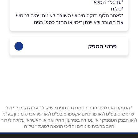
*עד גמר המלאי
*ט.ל.ח
*לאחר חלוף תוקף מימוש השובר, לא ניתן יהיה לממש
את השובר ולא יינתן זיכוי או החזר כספי בגינו
פרטי הספק
036427080
באתר
שם מלא
*
* הנפקת הכרטיס וגובה המסגרת נתונים לשיקול דעתה הבלעדי של
ישראכרט בע"מ ו/או פרימיום אקספרס בע"מ ו/או ישראכרט מימון בע"מ
ו/או הבנק המנפיק * אי עמידה בפירעון ההלוואה או האשראי עלולה לגרור
טלפון
*
חיוב בריבית פיגורים והליכי הוצאה לפועל * טל"ח