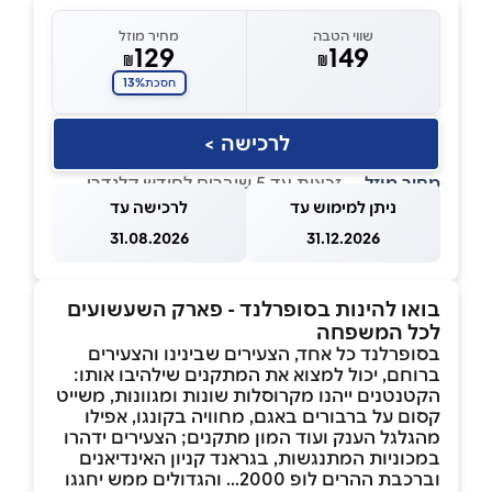
שווי הטבה
מחיר מוזל
129
149
₪
₪
13%
חסכת
לרכישה >
מחיר מוזל
— זכאות עד 5 שוברים לחודש קלנדרי
ניתן למימוש עד
לרכישה עד
31.08.2026
31.12.2026
בואו להינות בסופרלנד - פארק השעשועים
לכל המשפחה
בסופרלנד כל אחד, הצעירים שבינינו והצעירים
ברוחם, יכול למצוא את המתקנים שילהיבו אותו:
הקטנטנים ייהנו מקרוסלות שונות ומגוונות, משייט
קסום על ברבורים באגם, מחוויה בקונגו, אפילו
מהגלגל הענק ועוד המון מתקנים; הצעירים ידהרו
במכוניות המתנגשות, בגראנד קניון האינדיאנים
וברכבת ההרים לופ 2000... והגדולים ממש יחגגו