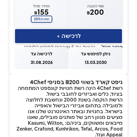
שווי הטבה
מחיר מוזל
155
200
₪
₪
23%
חסכת
לרכישה >
מחיר מוזל
— זכאות עד 5 שוברים לחודש קלנדרי
ניתן למימוש עד
לרכישה עד
31.08.2026
13.03.2030
גיפט קארד בשווי ₪200 בסניפי 4Chef
רשת 4Chef הינה רשת חנויות קונספט המתמחה
בציוד, כלים ואביזרים לחובבי בישול.
הרשת הוקמה בשנת 2000 ונחשבת לחלוצה
ולמובילה בתחום אביזרי הבישול והאפייה
בישראל. בחנויות ובאתר האינטרנט שלנו אנו
מציעים מגוון רחב של מותגים מובילים, שאנו
מייבאים ומשווקים, ביניהם: Kasumi, Wilton,
Zenker, Crafond, Kunhrikon, Tefal, Arcos, Food
Appeal ועוד.