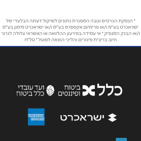
שם מלא
*
* הנפקת הכרטיס וגובה המסגרת נתונים לשיקול דעתה הבלעדי של
טלפון
*
ישראכרט בע"מ ו/או פרימיום אקספרס בע"מ ו/או ישראכרט מימון בע"מ
ו/או הבנק המנפיק * אי עמידה בפירעון ההלוואה או האשראי עלולה לגרור
חיוב בריבית פיגורים והליכי הוצאה לפועל * טל"ח
אימייל
*
נושא
*
אנא חזרו אלי בקשר ל...
הודעה
*