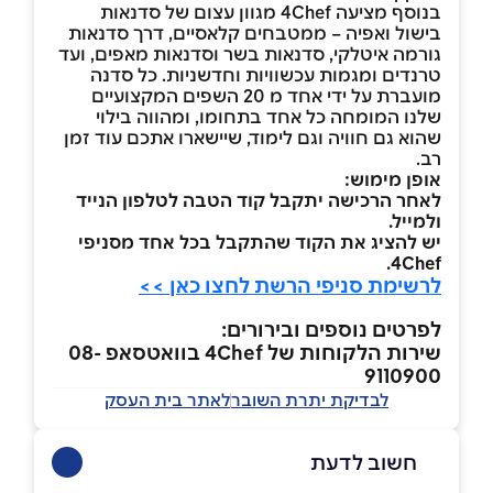
בנוסף מציעה 4Chef מגוון עצום של סדנאות
בישול ואפיה – ממטבחים קלאסיים, דרך סדנאות
גורמה איטלקי, סדנאות בשר וסדנאות מאפים, ועד
טרנדים ומגמות עכשוויות וחדשניות. כל סדנה
מועברת על ידי אחד מ 20 השפים המקצועיים
שלנו המומחה כל אחד בתחומו, ומהווה בילוי
שהוא גם חוויה וגם לימוד, שיישארו אתכם עוד זמן
רב.
אופן מימוש:
לאחר הרכישה יתקבל קוד הטבה לטלפון הנייד
ולמייל.
יש להציג את הקוד שהתקבל בכל אחד מסניפי
4Chef.
לרשימת סניפי הרשת לחצו כאן >>
לפרטים נוספים ובירורים:
שירות הלקוחות של 4Chef בוואטסאפ 08-
9110900
לבדיקת יתרת השובר
לאתר בית העסק
חשוב לדעת