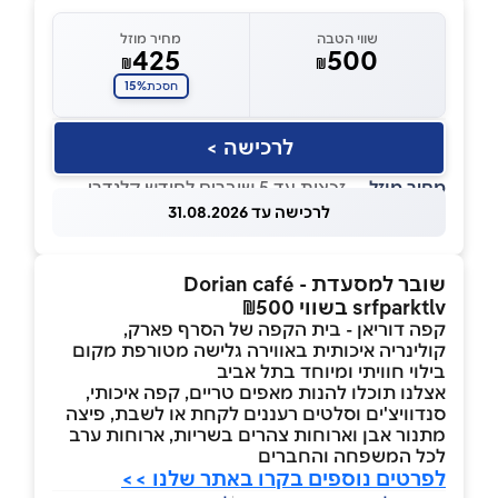
שווי הטבה
מחיר מוזל
425
500
₪
₪
15%
חסכת
לרכישה >
מחיר מוזל
— זכאות עד 5 שוברים לחודש קלנדרי
לרכישה עד 31.08.2026
שובר למסעדת Dorian café -
srfparktlv בשווי ₪500
קפה דוריאן - בית הקפה של הסרף פארק,
קולינריה איכותית באווירה גלישה מטורפת מקום
בילוי חוויתי ומיוחד בתל אביב
אצלנו תוכלו להנות מאפים טריים, קפה איכותי,
סנדוויצ'ים וסלטים רעננים לקחת או לשבת, פיצה
מתנור אבן וארוחות צהרים בשריות, ארוחות ערב
לכל המשפחה והחברים
לפרטים נוספים בקרו באתר שלנו >>