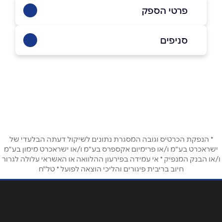
פרטי הספק
באתר
בוואטסאפ
סניפים
תל אביב
איתן לבני 3, srf parktlv
שם מלא
*
טלפון
*
* הנפקת הכרטיס וגובה המסגרת נתונים לשיקול דעתה הבלעדי של
אימייל
*
ישראכרט בע"מ ו/או פרימיום אקספרס בע"מ ו/או ישראכרט מימון בע"מ
ו/או הבנק המנפיק * אי עמידה בפירעון ההלוואה או האשראי עלולה לגרור
חיוב בריבית פיגורים והליכי הוצאה לפועל * טל"ח
נושא
*
אנא חזרו אלי בקשר ל...
הודעה
*