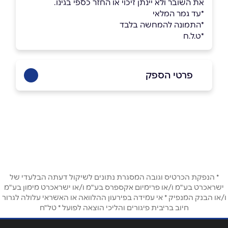
את השובר ולא יינתן זיכוי או החזר כספי בגינו.
*עד גמר המלאי
*התמונה להמחשה בלבד
*ט.ל.ח
פרטי הספק
03-696-8038
באתר
בפייסבוק
באינסטגרם
שם מלא
*
* הנפקת הכרטיס וגובה המסגרת נתונים לשיקול דעתה הבלעדי של
ישראכרט בע"מ ו/או פרימיום אקספרס בע"מ ו/או ישראכרט מימון בע"מ
ו/או הבנק המנפיק * אי עמידה בפירעון ההלוואה או האשראי עלולה לגרור
טלפון
*
חיוב בריבית פיגורים והליכי הוצאה לפועל * טל"ח