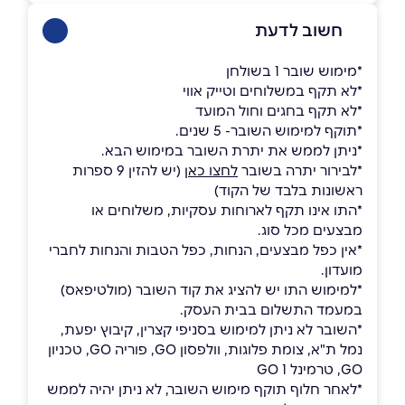
חשוב לדעת
*מימוש שובר 1 בשולחן
*לא תקף במשלוחים וטייק אווי
*לא תקף בחגים וחול המועד
*תוקף למימוש השובר- 5 שנים.
*ניתן לממש את יתרת השובר במימוש הבא.
*לבירור יתרה בשובר
לחצו כאן
(יש להזין 9 ספרות
ראשונות בלבד של הקוד)
*התו אינו תקף לארוחות עסקיות, משלוחים או
מבצעים מכל סוג.
*אין כפל מבצעים, הנחות, כפל הטבות והנחות לחברי
מועדון.
*למימוש התו יש להציג את קוד השובר (מולטיפאס)
במעמד התשלום בבית העסק.
*השובר לא ניתן למימוש בסניפי קצרין, קיבוץ יפעת,
נמל ת"א, צומת פלוגות, וולפסון GO, פוריה GO, טכניון
GO, טרמינל 1 GO
*לאחר חלוף תוקף מימוש השובר, לא ניתן יהיה לממש