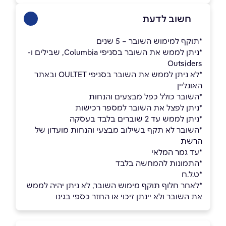
חשוב לדעת
*תוקף למימוש השובר – 5 שנים
*ניתן לממש את השובר בסניפי Columbia, שבילים ו-
Outsiders
*לא ניתן לממש את השובר בסניפי OULTET ובאתר
האונליין
*השובר כולל כפל מבצעים והנחות
*ניתן לפצל את השובר למספר רכישות
*ניתן לממש עד 2 שוברים בלבד בעסקה
ָ*השובר לא תקף בשילוב מבצעי והנחות מועדון של
הרשת
ָָ*עד גמר המלאי
*התמונות להמחשה בלבד
*ט.ל.ח
*לאחר חלוף תוקף מימוש השובר, לא ניתן יהיה לממש
את השובר ולא יינתן זיכוי או החזר כספי בגינו