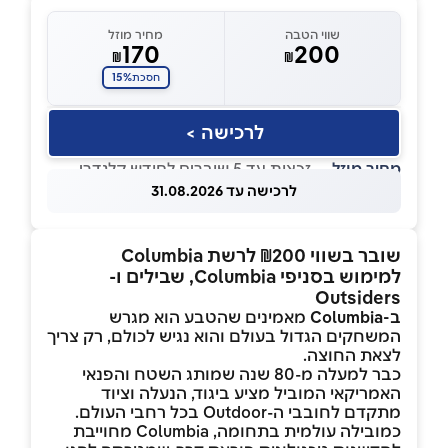
שווי הטבה
מחיר מוזל
170
200
₪
₪
15%
חסכת
לרכישה >
מחיר מוזל
— זכאות עד 5 שוברים לחודש קלנדרי
לרכישה עד 31.08.2026
שובר בשווי ₪200 לרשת Columbia
למימוש בסניפי Columbia, שבילים ו-
Outsiders
ב-Columbia
מאמינים שהטבע הוא מגרש
המשחקים הגדול בעולם והוא נגיש לכולם, רק צריך
לצאת החוצה.
כבר למעלה מ-80 שנה שמותג השטח והפנאי
האמריקאי המוביל מציע ביגוד, הנעלה וציוד
מתקדם לחובבי ה-Outdoor בכל רחבי העולם.
כמובילה עולמית בתחומה, Columbia מחוייבת