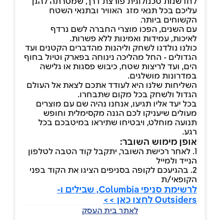
לחדשנות טכנולוגית פורצת דרך, שמטרתה להגן
עליכם בכל תנאי מזג האוויר ובתנאי השטח
הקשוחים ביותר.
עם השנים, הפכו מוצרי החברה לשם נרדף
לאיכות, עמידות ואמינות ללא פשרות.
כולנו נולדנו לשחק וליהנות מהדברים הקטנים ועד
הגדולים - החל מהליכה נינוחה בפארק וטיול בחוף
הים, ועד לריצות שטח, כיבוש פסגות או גלישה
במדרונות מושלגים.
השליחות שלנו היא לעודד אתכם לצאת אל העולם
הגדול ולשחק בכל מקום שתבחרו.
בכל יעד אליו תגיעו, אנחנו נהיה שם עם מוצרים
מעולים שיעניקו לכם הגנה מקסימלית וחופש
תנועה מוחלט, ויבטיחו שתיראו במיטבכם בכל
רגע.
אופן מימוש השובר:
1. לאחר רכישת השובר, יתקבל קוד הטבה לטלפון
הנייד ולמייל
2. בהגיעכם לקופה בסניפים הציגו את הקוד בפני
הקופאי/ת
לרשימת סניפי Columbia, שבילים ו-
Outsiders לחצו כאן >>
לאתר בית העסק