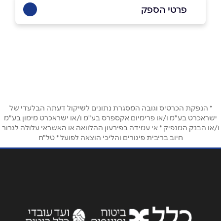
פרטי הספק
באתר
באינסטגרם
בוואטסאפ
שם מלא
*
* הנפקת הכרטיס וגובה המסגרת נתונים לשיקול דעתה הבלעדי של
טלפון
*
ישראכרט בע"מ ו/או פרימיום אקספרס בע"מ ו/או ישראכרט מימון בע"מ
ו/או הבנק המנפיק * אי עמידה בפירעון ההלוואה או האשראי עלולה לגרור
חיוב בריבית פיגורים והליכי הוצאה לפועל * טל"ח
אימייל
*
נושא
*
אנא חזרו אלי בקשר ל...
הודעה
*