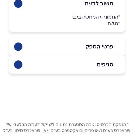
חשוב לדעת
*התמונה להמחשה בלבד
*ט.ל.ח
פרטי הספק
0507357358
|
0542693284
סניפים
באתר
באינסטגרם
ביוטיוב
חריש
דרך ארץ 5
שם מלא
*
טלפון
*
* הנפקת הכרטיס וגובה המסגרת נתונים לשיקול דעתה הבלעדי של
ישראכרט בע"מ ו/או פרימיום אקספרס בע"מ ו/או ישראכרט מימון בע"מ