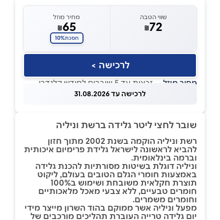
שווי הטבה
מחיר מוזל
65
72
₪
₪
10%
חסכת
לרכישה >
מחיר מוזל
— זכאות עד 5 שוברים לחודש קלנדרי
לרכישה עד 31.08.2026
שובר לחצי ליטר גלידה ברשת וניליה
רשת וניליה הוקמה בשנת 2002 מתוך חזון
להביא לראשונה לישראל גלידת פרימיום איכותית
וברמה בינלאומית.
וניליה דוגלת בשיטות מסורתיות להכנת גלידה
באמצעות חומרי הגלם הטובים בעולם, ליקוט
תוצרת חקלאית משובחת ושימוש ב100%
חומרים טבעיים, ללא צבעי מאכל מלאכותיים
וחומרים משמרים.
מפעל וניליה אשר ממוקם בהוד השרון מייצר מידי
יום גלידה טרייה העוברת תהליכים מורכבים של