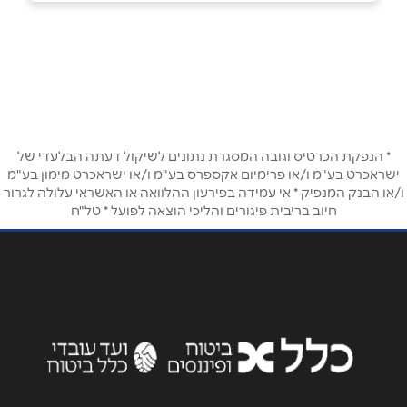
בפייסבוק
ראשון לציון
אליעזר מזל 9
שם מלא
*
טלפון
*
* הנפקת הכרטיס וגובה המסגרת נתונים לשיקול דעתה הבלעדי של
ישראכרט בע"מ ו/או פרימיום אקספרס בע"מ ו/או ישראכרט מימון בע"מ
ו/או הבנק המנפיק * אי עמידה בפירעון ההלוואה או האשראי עלולה לגרור
חיוב בריבית פיגורים והליכי הוצאה לפועל * טל"ח
אימייל
*
נושא
*
אנא חזרו אלי בקשר ל...
הודעה
*