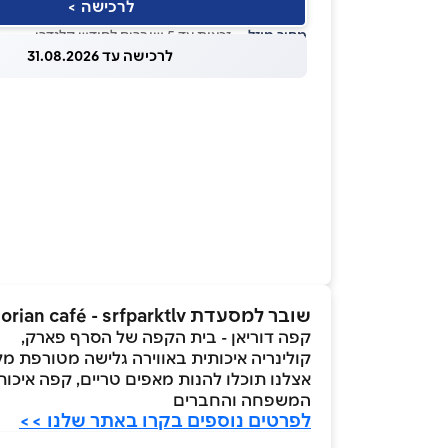
לרכישה >
מחיר מוזל
— זכאות עד 5 שוברים לחודש קלנדרי
לרכישה עד 31.08.2026
שובר למסעדת Dorian café - srfparktlv בשווי ₪300
קפה דוריאן - בית הקפה של הסרף פארק,
קולינריה איכותית באווירה גלישה מטורפת מקו
אצלנו תוכלו להנות מאפים טריים, קפה איכות
המשפחה והחברים
לפרטים נוספים בקרו באתר שלנו >>