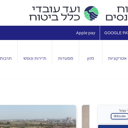
Apple pay
GOOGLE PA
אטרקציות
מזון
מסעדות
תיירות ונופש
תרבות 
 מוזל
15%
חסכת