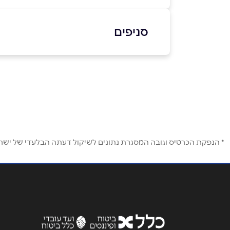
באתר
בוואטסאפ
סניפים
תל אביב
שם מלא
*
איתן לבני 3, srf parktlv
טלפון
*
נושא
*
* הנפקת הכרטיס וגובה המסגרת נתונים לשיקול דעתה הבלעדי של ישראכר
אנא חזרו אלי בקשר ל...
הודעה
*