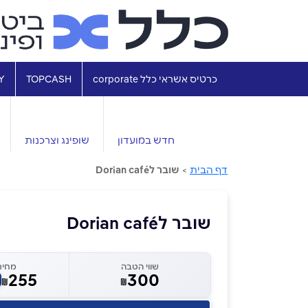
כרטיס אשראי כלל corporate
TOPCASH
Y
חדש במועדון
שופינג וצרכנות
דף הבית
>
שובר לDorian café
שובר לDorian café
שווי הטבה
מחיר
255
300
₪
₪