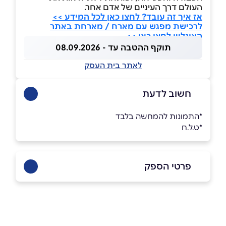
העולם דרך העיניים של אדם אחר.
אז איך זה עובד? לחצו כאן לכל המידע >>
לרכישת מפגש עם מארח / מארחת באתר
האונליין לחצו כאן >>
תוקף ההטבה עד - 08.09.2026
לאתר בית העסק
חשוב לדעת
*התמונות להמחשה בלבד
*ט.ל.ח
פרטי הספק
052-2639447
באתר
בפייסבוק
באינסטגרם