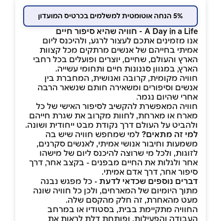
5% הנחה אוטומטית למשלמים בכרטיס המועדון
A Day in a Life - חוויה שהיא סיפור חיים
אנו מזמינים אתכם לעצור לרגע, ולהיכנס ליום
אמיתי בחייהם של אנשים מרתקים מכל קצוות
הארץ והעולם, שחיים, יוצרים ופועלים בכל רחבי
הארץ, במגוון סגנונות חיים ותחומי עשייה.
חוויה מקומית, קרובה ואנושית, המחברת בין
אנשים וסיפורים ומשאירה חותם שנשאר הרבה
אחרי שהיום נגמר.
חוויה המאפשרת להקשיב לסיפור האישי של כל
מארח או מארחת, לחוות מקרוב את שגרת חייהם
ולהביט על העולם דרך נקודת מבט ייחודית ושונה.
למי זה מתאים?
למי שמחפש חוויה שיש בה
משמעות וחיבור אנושי אמיתי, לאנשים סקרנים,
לזוגות, ולכל מי שרוצה להיכנס ליום של מישהו
אחר ולגלות את החיים מבפנים - בקצב אחר, דרך
סיפור אחר, דרך אדם אמיתי.
דברים נוספים שכדאי לדעת
- כל מפגש נבנה
מתוך היומיום של המארחים, ולכן כל חוויה שונה
מעט מהאחרת, זה חלק מהקסם שלה.
החוויה מתקיימת בבית, בסטודיו או במרחב
העבודה והפעילות, ופותחת דלת לראות את