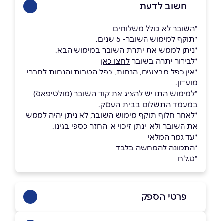
חשוב לדעת
*השובר לא כולל משלוחים
*תוקף למימוש השובר- 5 שנים.
*ניתן לממש את יתרת השובר במימוש הבא.
*לבירור יתרה בשובר
לחצו כאן
*אין כפל מבצעים, הנחות, כפל הטבות והנחות לחברי
מועדון.
*למימוש התו יש להציג את קוד השובר (מולטיפאס)
במעמד התשלום בבית העסק.
*לאחר חלוף תוקף מימוש השובר, לא ניתן יהיה לממש
את השובר ולא יינתן זיכוי או החזר כספי בגינו.
*עד גמר המלאי
*התמונה להמחשה בלבד
*ט.ל.ח
פרטי הספק
03-698-9819