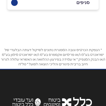
סניפים
באתר
בפייסבוק
באינסטגרם
קריית אונו
קרית הדובדבן 7
03-698-9819
שם מלא
*
טלפון
*
* הנפקת הכרטיס וגובה המסגרת נתונים לשיקול דעתה הבלעדי של
ישראכרט בע"מ ו/או פרימיום אקספרס בע"מ ו/או ישראכרט מימון בע"מ
ו/או הבנק המנפיק * אי עמידה בפירעון ההלוואה או האשראי עלולה לגרור
חיוב בריבית פיגורים והליכי הוצאה לפועל * טל"ח
אימייל
*
נושא
*
אנא חזרו אלי בקשר ל...
הודעה
*