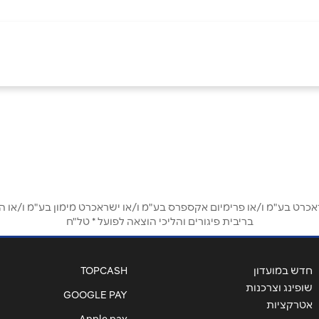
באינסטגרם
אימייל
*
ט בע"מ ו/או פרימיום אקספרס בע"מ ו/או ישראכרט מימון בע"מ ו/או הבנ
בריבית פיגורים והליכי הוצאה לפועל * טל"ח
חדש במועדון
TOPCASH
שופינג וצרכנות
GOOGLE PAY
אטרקציות
Apple pay