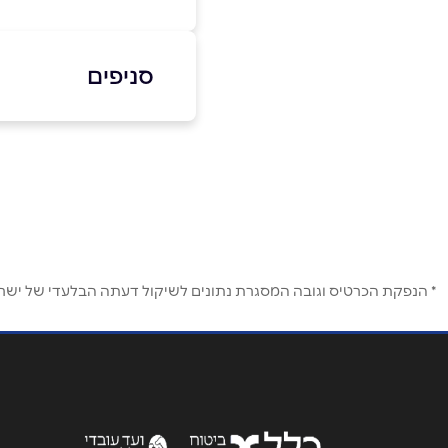
באתר
בפייסבוק
סניפים
אילת
שם מלא
*
פעמי השלום 1
טלפון
*
נושא
*
* הנפקת הכרטיס וגובה המסגרת נתונים לשיקול דעתה הבלעדי של ישראכר
אנא חזרו אלי בקשר ל...
הודעה
*