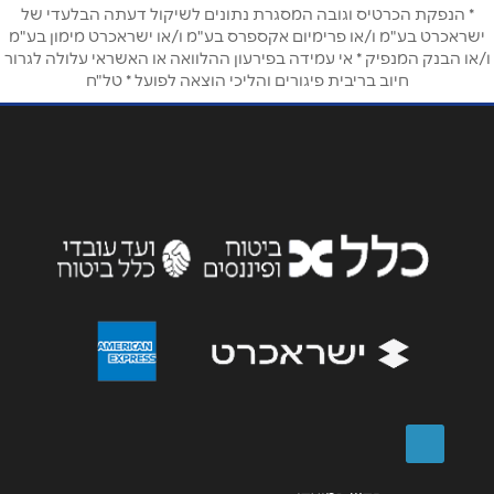
טלפון
*
* הנפקת הכרטיס וגובה המסגרת נתונים לשיקול דעתה הבלעדי של
ישראכרט בע"מ ו/או פרימיום אקספרס בע"מ ו/או ישראכרט מימון בע"מ
ו/או הבנק המנפיק * אי עמידה בפירעון ההלוואה או האשראי עלולה לגרור
חיוב בריבית פיגורים והליכי הוצאה לפועל * טל"ח
אימייל
*
נושא
*
אנא חזרו אלי בקשר ל...
הודעה
*
שליחה