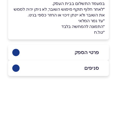
במעמד התשלום בבית העסק.
*לאחר חלוף תוקף מימוש השובר, לא ניתן יהיה לממש
את השובר ולא יינתן זיכוי או החזר כספי בגינו.
*עד גמר המלאי
*התמונה להמחשה בלבד
*ט.ל.ח
פרטי הספק
08-6554060
סניפים
בפייסבוק
באינסטגרם
אילת
שדרות יעלים 42
08-6554060
שם מלא
*