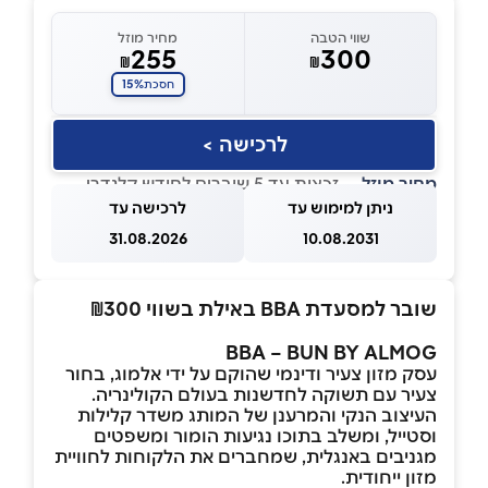
שווי הטבה
מחיר מוזל
255
300
₪
₪
15%
חסכת
לרכישה >
מחיר מוזל
— זכאות עד 5 שוברים לחודש קלנדרי
ניתן למימוש עד
לרכישה עד
31.08.2026
10.08.2031
שובר למסעדת BBA באילת בשווי ₪300
BBA – BUN BY ALMOG
עסק מזון צעיר ודינמי שהוקם על ידי אלמוג, בחור
צעיר עם תשוקה לחדשנות בעולם הקולינריה.
העיצוב הנקי והמרענן של המותג משדר קלילות
וסטייל, ומשלב בתוכו נגיעות הומור ומשפטים
מגניבים באנגלית, שמחברים את הלקוחות לחוויית
מזון ייחודית.