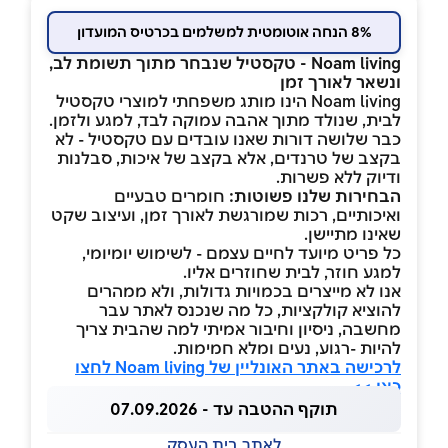
8% הנחה אוטומטית למשלמים בכרטיס המועדון
Noam living - טקסטיל שנבחר מתוך תשומת לב,
ונשאר לאורך זמן
Noam living הינו מותג משפחתי למוצרי טקסטיל
לבית, שנולד מתוך אהבה עמוקה לבד, למגע ולזמן.
כבר שלושה דורות שאנו עובדים עם טקסטיל - לא
בקצב של טרנדים, אלא בקצב של איכות, סבלנות
ודיוק ללא פשרות.
הבחירות שלנו פשוטות:
חומרים טבעיים
ואיכותיים, רכות שמורגשת לאורך זמן, ועיצוב שקט
שאינו מתיישן.
כל פריט מיועד לחיים עצמם - לשימוש יומיומי,
למגע חוזר, לבית שחוזרים אליו.
אנו לא מייצרים בכמויות גדולות, ולא ממהרים
להוציא קולקציות, כל מה שנכנס לאתר עבר
מחשבה, ניסיון וחיבור אמיתי למה שהבית צריך
להיות -רגוע, נעים ומלא חמימות.
לרכישה באתר האונליין של Noam living לחצו
כאן >>
תוקף ההטבה עד - 07.09.2026
לאתר בית העסק