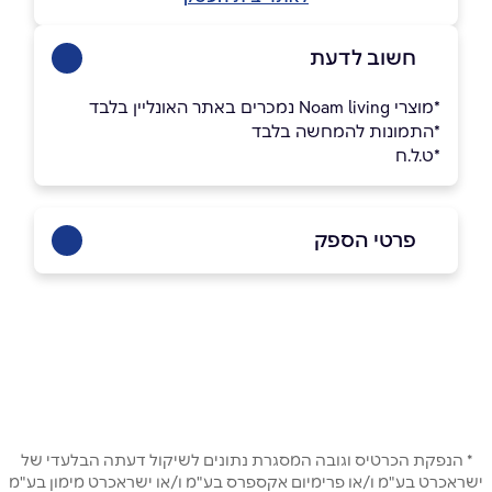
חשוב לדעת
*מוצרי Noam living נמכרים באתר האונליין בלבד
*התמונות להמחשה בלבד
*ט.ל.ח
פרטי הספק
050-8211822
באתר
בפייסבוק
באינסטגרם
שם מלא
*
* הנפקת הכרטיס וגובה המסגרת נתונים לשיקול דעתה הבלעדי של
ישראכרט בע"מ ו/או פרימיום אקספרס בע"מ ו/או ישראכרט מימון בע"מ