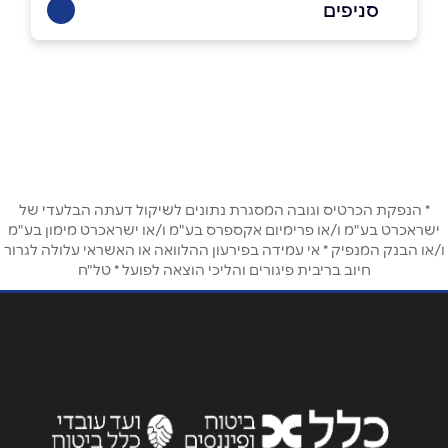
סניפים
039365595
אריאל
בפייסבוק
באינסטגרם
דרך הציונות 21, אריאל
039365595
שם מלא
*
* הנפקת הכרטיס וגובה המסגרת נתונים לשיקול דעתה הבלעדי של
טלפון
*
ישראכרט בע"מ ו/או פרימיום אקספרס בע"מ ו/או ישראכרט מימון בע"מ
ו/או הבנק המנפיק * אי עמידה בפירעון ההלוואה או האשראי עלולה לגרור
חיוב בריבית פיגורים והליכי הוצאה לפועל * טל"ח
אימייל
*
נושא
*
אנא חזרו אלי בקשר ל...
הודעה
*