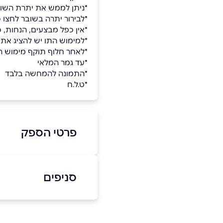
*ניתן לממש את יתרת השו
*לבירור יתרה בשובר לחצו כאן (יש להזין 9 ספרות
*אין כפל מבצעים, הנחות, 
*למימוש התו יש להציג את
*לאחר חלוף תוקף מימוש השו
*עד גמר המלאי
*התמונה להמחשה בלבד
*ט.ל.ח
פרטי הספק
03-9225320
סניפים
באתר
בפייסבוק
תל אביב