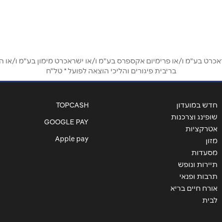
אימייל
*
ט בע"מ ו/או פרימיום אקספרס בע"מ ו/או ישראכרט מימון בע"מ ו/או הבנ
בריבית פיגורים והליכי הוצאה לפועל * טל"ח
חדש במועדון
TOPCASH
שופינג וצרכנות
GOOGLE PAY
אטרקציות
Apple pay
מזון
מסעדות
תיירות ונופש
תרבות ופנאי
אורח חיים בריא
שליחה
לבית