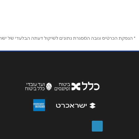
רמת החייל הברזל 11
שם מלא
*
03-9225320
טלפון
*
* הנפקת הכרטיס וגובה המסגרת נתונים לשיקול דעתה הבלעדי של ישראכר
נושא
*
אנא חזרו אלי בקשר ל...
הודעה
*