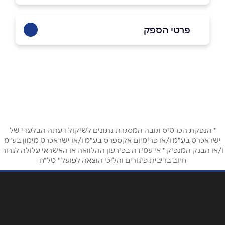
פרטי הספק
0509192949
באתר
שם מלא
*
* הנפקת הכרטיס וגובה המסגרת נתונים לשיקול דעתה הבלעדי של
ישראכרט בע"מ ו/או פרימיום אקספרס בע"מ ו/או ישראכרט מימון בע"מ
ו/או הבנק המנפיק * אי עמידה בפירעון ההלוואה או האשראי עלולה לגרור
טלפון
*
חיוב בריבית פיגורים והליכי הוצאה לפועל * טל"ח
אימייל
*
נושא
*