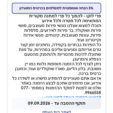
5% הנחה אוטומטית למשלמים בכרטיס המועדון
פרי לוקו - להפוך כל פרי למתנה מקורית
המתאימה לכל מטרה ולכל אירוע
תוכלו למצוא אצלנו מגשי פירות מעוצבים, סושי
פירות ושוקולד, בר פירות לאירועים, סלסלות
פירות, עוגות מעוצבות, קינוחים, מגשי אירוח
וקייטרינג ועוד.
כל הפירות נבחרים בקפידה, נחתכים זמן קצר
טרם אריזתם ומגיעים אליכם במהירות, על מנת
שתוכלו להינות מהטריות ולהתפנק מהטעם
הנפלא והמרענן.
ניתן לצרף לכל הזמנה תוספות נלוות כמו יין
משובח, בלון הליום, מארז שוקולדים ועוד, וכמובן
כרטיס ברכה.
אז אם אתם מעוניינים להפתיע מישהו או לשדרג כל
אירוע, אנו מזמינים אתכם לבצע הזמנה באתר
שלנו או לפנות למוקד ההזמנות במספר 077-
9966558.
לביצוע הזמנה באתר לחצו כאן>>
תוקף ההטבה עד - 09.09.2026
לאתר בית העסק