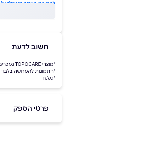
לרכישה באתר האונליין לח
חשוב לדעת
*מוצרי TOPOCARE נמכרים
*התמונות להמחשה בלבד
*ט.ל.ח
פרטי הספק
054-4934141
באתר