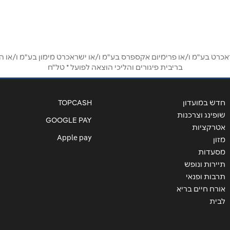
ט בע"מ ו/או פרימיום אקספרס בע"מ ו/או ישראכרט מימון בע"מ ו/או הבנ
בריבית פיגורים והליכי הוצאה לפועל * טל"ח
אימייל
*
חדש במועדון
TOPCASH
שופינג וצרכנות
GOOGLE PAY
אטרקציות
Apple pay
מזון
מסעדות
תיירות ונופש
תרבות ופנאי
אורח חיים בריא
לבית