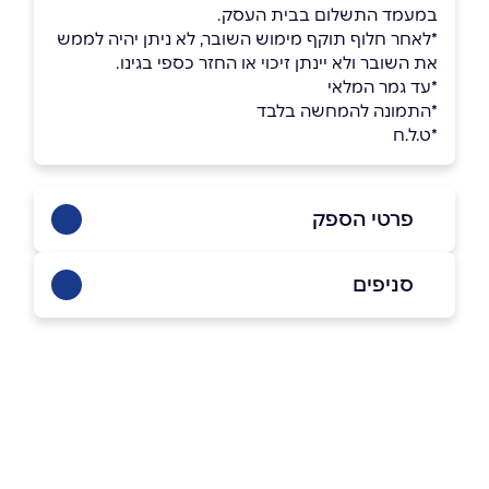
במעמד התשלום בבית העסק.
*לאחר חלוף תוקף מימוש השובר, לא ניתן יהיה לממש
את השובר ולא יינתן זיכוי או החזר כספי בגינו.
*עד גמר המלאי
*התמונה להמחשה בלבד
*ט.ל.ח
פרטי הספק
08-6554060
סניפים
בפייסבוק
באינסטגרם
אילת
שדרות יעלים 42
08-6554060
שם מלא
*