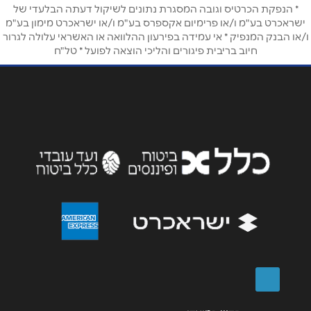
טלפון
*
* הנפקת הכרטיס וגובה המסגרת נתונים לשיקול דעתה הבלעדי של
ישראכרט בע"מ ו/או פרימיום אקספרס בע"מ ו/או ישראכרט מימון בע"מ
ו/או הבנק המנפיק * אי עמידה בפירעון ההלוואה או האשראי עלולה לגרור
חיוב בריבית פיגורים והליכי הוצאה לפועל * טל"ח
אימייל
*
נושא
*
אנא חזרו אלי בקשר ל...
הודעה
*
שליחה