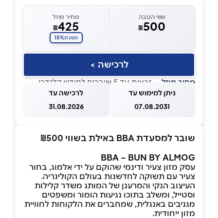
שווי הטבה
מחיר מוזל
425
500
₪
₪
15%
חסכת
לרכישה >
מחיר מוזל
— זכאות עד 5 שוברים לחודש קלנדרי
ניתן למימוש עד
לרכישה עד
31.08.2026
07.08.2031
שובר למסעדת BBA באילת בשווי ₪500
BBA – BUN BY ALMOG
עסק מזון צעיר ודינמי שהוקם על ידי אלמוג, בחור
צעיר עם תשוקה לחדשנות בעולם הקולינריה.
העיצוב הנקי והמרענן של המותג משדר קלילות
וסטייל, ומשלב בתוכו נגיעות הומור ומשפטים
מגניבים באנגלית, שמחברים את הלקוחות לחוויית
מזון ייחודית.