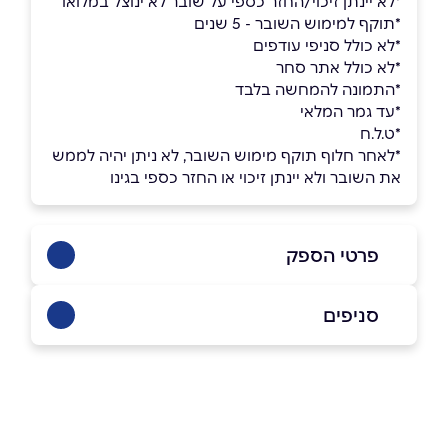
*לא יינתן זיכוי/החזר כספי על שובר לא ינוצל במלואו
*תוקף למימוש השובר - 5 שנים
*לא כולל סניפי עודפים
*לא כולל אתר סחר
*התמונה להמחשה בלבד
*עד גמר המלאי
*ט.ל.ח
*לאחר חלוף תוקף מימוש השובר, לא ניתן יהיה לממש
את השובר ולא יינתן זיכוי או החזר כספי בגינו
פרטי הספק
1700-70-50-40 שלוחה 4
סניפים
באתר
רמת ישי
קניון סטריט מול אקליפוס 3
04-6045050