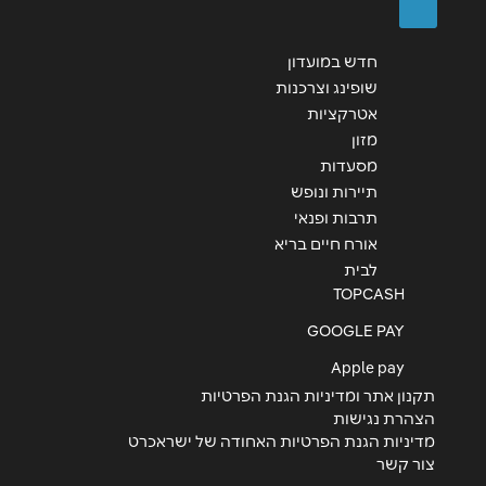
08-9984059
חדש במועדון
שופינג וצרכנות
מודיעין-מכבים-רעות
אטרקציות
מזון
קניון עזריאלי מודיעין לב העיר 2
מסעדות
תיירות ונופש
תרבות ופנאי
אשקלון
אורח חיים בריא
לבית
גלובוס סנטר צומת המבקיעים
TOPCASH
08-9585966
GOOGLE PAY
Apple pay
תקנון אתר ומדיניות הגנת הפרטיות
נס ציונה
הצהרת נגישות
מדיניות הגנת הפרטיות האחודה של ישראכרט
ישפרו סנטר הפטיש 6
צור קשר